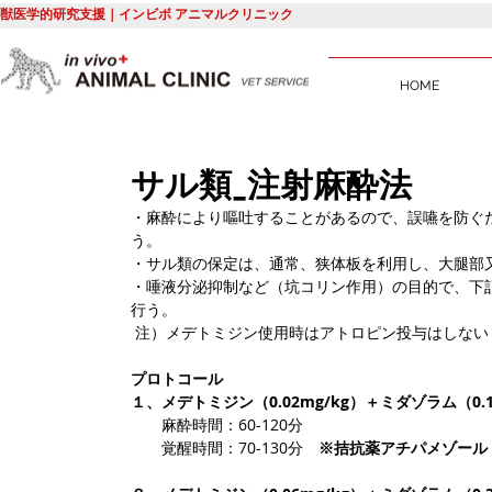
獣医学的研究支援｜インビボ アニマルクリニック
HOME
サル類_注射麻酔法
・麻酔により嘔吐することがあるので、誤嚥を防ぐた
う。
・サル類の保定は、通常、狭体板を利用し、大腿部
・唾液分泌抑制など（坑コリン作用）の目的で、下記の
行う。
 注）メデトミジン使用時はアトロピン投与はしな
プロトコール
１、メデトミジン（0.02mg/kg）＋ミダゾラム（0.1
　　麻酔時間：60-120分
　　覚醒時間：70-130分　
※拮抗薬アチパメゾール（0